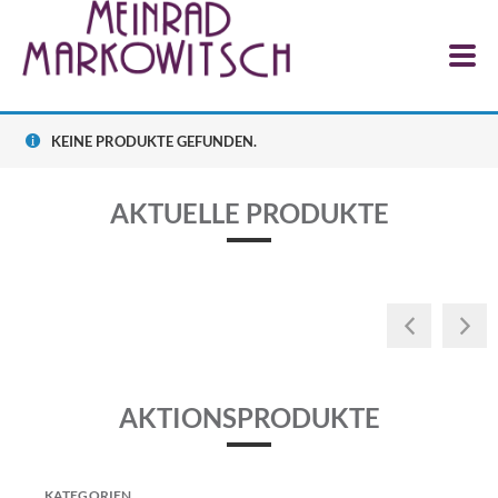
0
KEINE PRODUKTE GEFUNDEN.
GRÜNER 
CA
AKTUELLE PRODUKTE
 NOIR RESERVE 2023
ZUM PRODUKT
AKTIONSPRODUKTE
KATEGORIEN